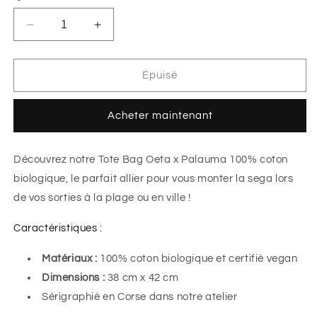
Réduire
Augmenter
la
la
quantité
quantité
de
de
Épuisé
Tote
Tote
Bag
Bag
Acheter maintenant
-
-
&quot;Oeta
&quot;Oeta
x
x
Découvrez notre Tote Bag Oeta x Palauma 100% coton
Palauma&quot;
Palauma&quot;
biologique, le parfait allier pour vous monter la sega lors
de vos sorties à la plage ou en ville !
Caractéristiques :
Matériaux :
100% coton biologique et certifié vegan
Dimensions :
38 cm x 42 cm
Sérigraphié en Corse dans notre atelier