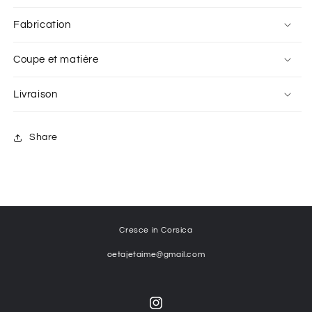
Fabrication
Coupe et matière
Livraison
Share
Cresce in Corsica
oetajetaime@gmail.com
Instagram