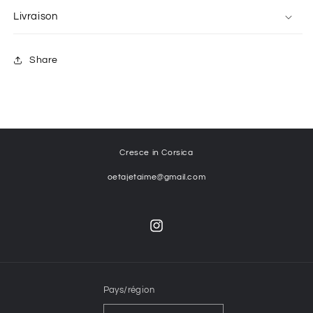
Livraison
Share
Cresce in Corsica
oetajetaime@gmail.com
Instagram
Pays/région