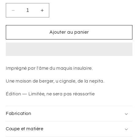
Réduire
Augmenter
la
la
quantité
quantité
de
de
Ajouter au panier
T-
T-
Shirt
Shirt
-
-
&quot;MACHJA&quot;
&quot;MACHJA&quot;
Imprégné par l'âme du maquis insulaire.
Une maison de berger, u cignale, de la nepita.
Édition
— Limitée, ne sera pas réassortie
Fabrication
Coupe et matière