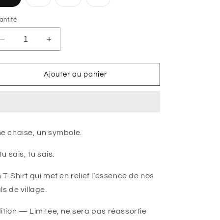
épuisée
épuisée
épuisée
ou
ou
ou
indisponible
indisponible
indisponible
antité
Réduire
Augmenter
la
la
quantité
quantité
de
de
Ajouter au panier
T-
T-
Shirt
Shirt
-
-
&quot;BAL
&quot;BAL
DE
DE
e chaise, un symbole.
VILLAGE&quot;
VILLAGE&quot;
 tu sais, tu sais.
 T-Shirt qui met en relief l’essence de nos
ls de village.
ition
— Limitée, ne sera pas réassortie