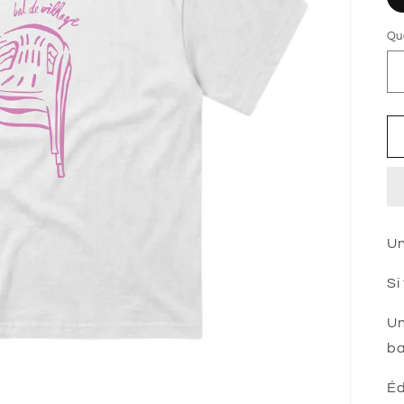
Qu
Un
Si
Un
ba
Éd